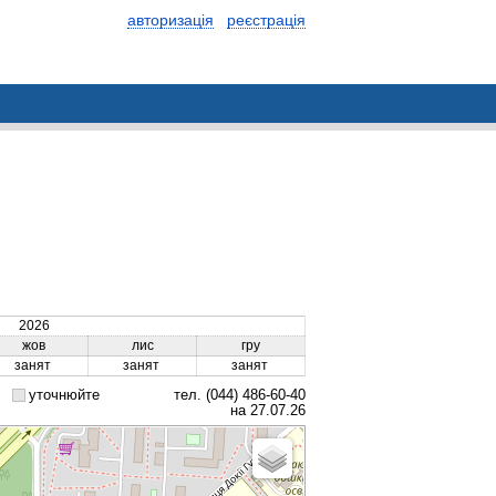
авторизація
реєстрація
2026
жов
лис
гру
занят
занят
занят
уточнюйте
тел. (044) 486-60-40
на 27.07.26