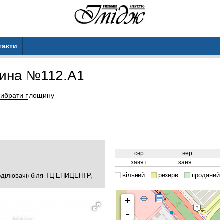
такти
ина №112.A1
ибрати площину
сер
вер
занят
занят
вільний
резерв
проданий
поділювачі) біля ТЦ ЕПИЦЕНТР,
+
-