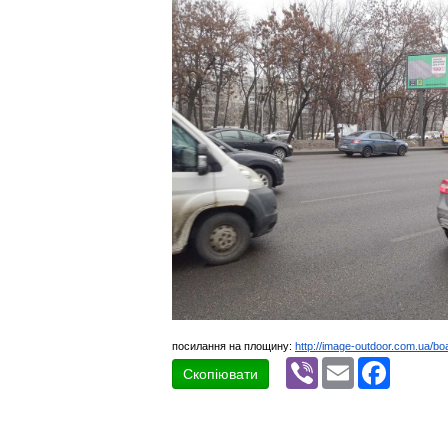
посилання на площину:
http://image-outdoor.com.ua/bo
Viber
Email
Faceboo
Скопіювати