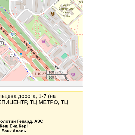
100 m
300 ft
льцева дорога, 1-7 (на
Ц ЕПИЦЕНТР, ТЦ МЕТРО, ТЦ
Золотий Гепард
,
АЗС
Кеш Енд Кері
 Банк Аваль