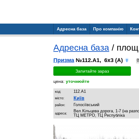
Адресна база
Про компанію
Кон
Адресна база
/ площ
Призма
№112.A1, 6x3 (A)
В
Запитайте зараз
цена:
уточнюйте
112.A1
код:
Київ
місто:
Голосіївський
район:
Вел.Кільцева дорога, 1-7 (на раз
адреса:
ТЦ МЕТРО, ТЦ Республіка