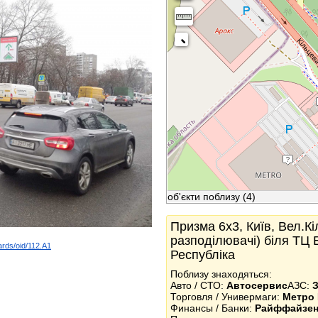
об'єкти поблизу
(4)
Призма 6x3, Київ, Вел.Кі
разподілювачі) біля Т
ards/oid/112.A1
Республіка
k
Поблизу знаходяться:
Авто / СТО:
Автосервис
АЗС:
Торговля / Универмаги:
Метро 
Финансы / Банки:
Райффайзен