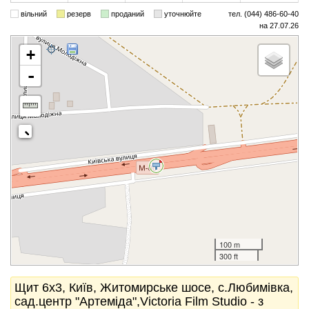
вільний
резерв
проданий
уточнюйте
тел. (044) 486-60-40
на 27.07.26
+
-
100 m
300 ft
Щит 6x3, Київ, Житомирське шосе, с.Любимівка,
сад.центр "Артеміда",Victoria Film Studio - з