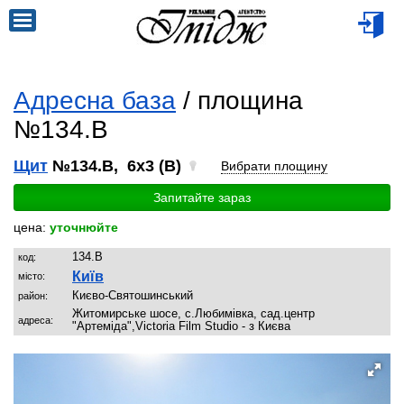
Адресна база
/ площина
№134.B
Щит
№134.B, 6x3 (B)
Вибрати площину
Запитайте зараз
цена:
уточнюйте
134.B
код:
Київ
місто:
Києво-Святошинський
район:
Житомирське шосе, с.Любимівка, сад.центр
адреса:
"Артеміда",Victoria Film Studio - з Києва