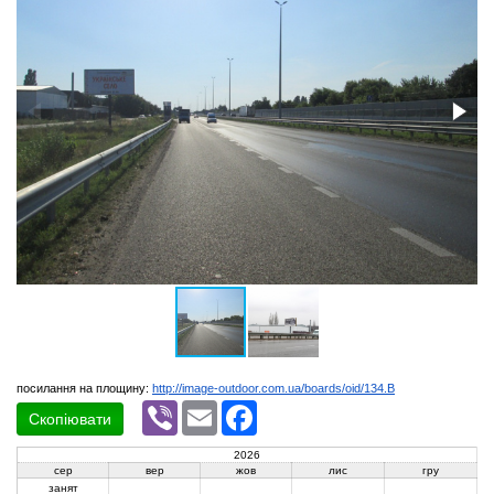
посилання на площину:
http://image-outdoor.com.ua/boards/oid/134.B
Viber
Email
Facebook
Скопіювати
2026
сер
вер
жов
лис
гру
занят