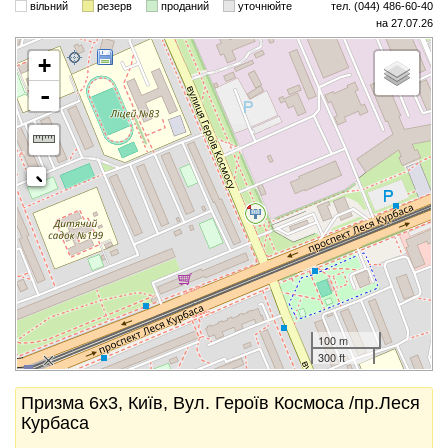
вільний
резерв
проданий
уточнюйте
тел. (044) 486-60-40
на 27.07.26
+
-
100 m
300 ft
Призма 6x3, Київ, Вул. Героїв Космоса /пр.Леся
Курбаса