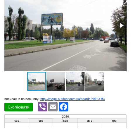
посилання на площину:
http://image-outdoor.com.ua/boards/oid/23.B3
Viber
Email
Facebook
Скопіювати
2026
сер
вер
жов
лис
гру