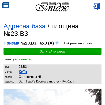
Адресна база
/ площина
№23.B3
Призма
№23.B3, 6x3 (A)
Вибрати площину
Запитайте зараз
цена:
уточнюйте
23.B3
код:
Київ
місто:
Святошинський
район:
Вул. Героїв Космоса /пр.Леся Курбаса
адреса: