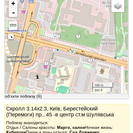
+
-
100 m
300 ft
об'єкти поблизу
(6)
Скролл 3.14x2.3, Київ, Берестейский
(Перемоги) пр., 45 -в центр ст.м Шулявська
Поблизу знаходяться:
Отдых / Салоны красоты:
Марго, салон
Ночная жизнь:
Кубертен
Парки и зоны отдыха:
Сад Довженко