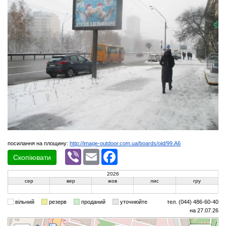
посилання на площину:
http://image-outdoor.com.ua/boards/oid/99.A6
Viber
Email
Facebook
Скопіювати
2026
сер
вер
жов
лис
гру
вільний
резерв
проданий
уточнюйте
тел. (044) 486-60-40
на 27.07.26