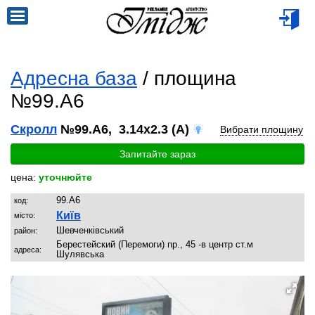
Адресна база
/ площина
№99.A6
Скролл
№99.A6, 3.14x2.3 (A)
Вибрати площину
Запитайте зараз
цена:
уточнюйте
99.A6
код:
Київ
місто:
Шевченківський
район:
Берестейский (Перемоги) пр., 45 -в центр ст.м
адреса:
Шулявська